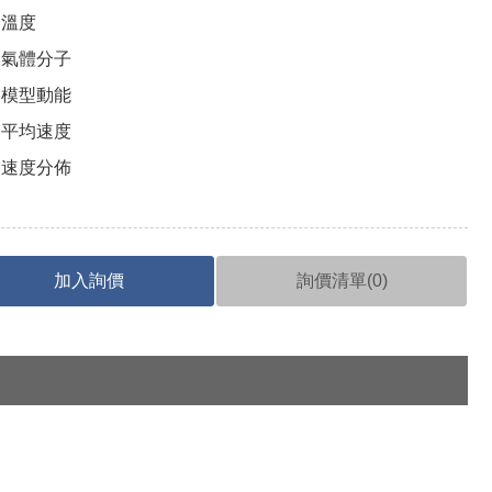
溫度
氣體分子
模型動能
平均速度
速度分佈
加入詢價
詢價清單(
0
)