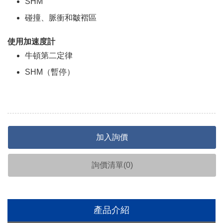
SHM
碰撞、脈衝和皺褶區
使用加速度計
牛頓第二定律
SHM（暫停）
加入詢價
詢價清單(
0
)
產品介紹