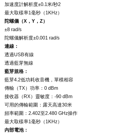
加速度計解析度±0.1米/秒
2
最大取樣率1毫秒（1KHz）
陀螺儀（X，Y，Z）
±8 rad/s
陀螺儀解析度±0.001 rad/s
連線：
透過USB有線
透過藍芽無線
藍芽規格：
藍芽4.2低功耗收音機，單模相容
傳輸（TX）功率：0 dBm
接收器（RX）靈敏度：-90 dBm
可用的傳輸範圍：露天高達30米
頻率範圍：2.402至2.480 GHz操作
最大取樣率1毫秒（1KHz）
內部電池：