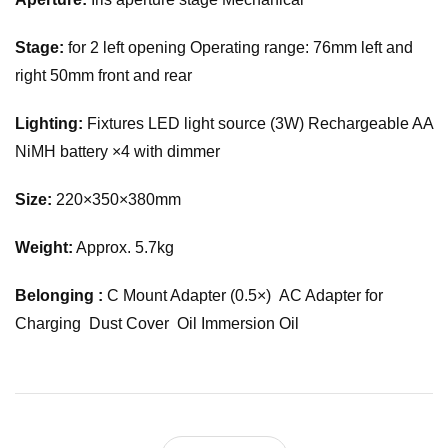
Stage:
for 2 left opening Operating range: 76mm left and
right 50mm front and rear
Lighting:
Fixtures LED light source (3W) Rechargeable AA
NiMH battery ×4 with dimmer
Size:
220×350×380mm
Weight:
Approx. 5.7kg
Belonging :
C Mount Adapter (0.5×) AC Adapter for
Charging Dust Cover Oil Immersion Oil