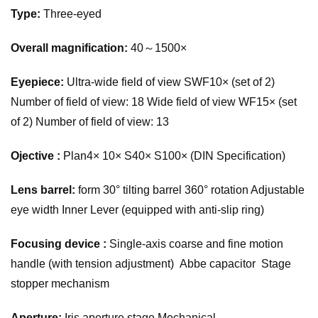
Type:
Three-eyed
Overall magnification:
40～1500×
Eyepiece:
Ultra-wide field of view SWF10× (set of 2)
Number of field of view: 18 Wide field of view WF15× (set
of 2) Number of field of view: 13
Ojective :
Plan4× 10× S40× S100× (DIN Specification)
Lens barrel:
form 30° tilting barrel 360° rotation Adjustable
eye width Inner Lever (equipped with anti-slip ring)
Focusing device :
Single-axis coarse and fine motion
handle (with tension adjustment) Abbe capacitor Stage
stopper mechanism
Aperture:
Iris aperture stage Mechanical