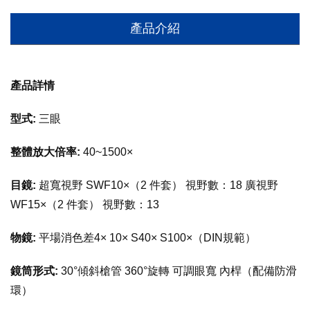
產品介紹
產品詳情
型式:
三眼
整體放大倍率:
40~1500×
目鏡:
超寬視野 SWF10×（2 件套） 視野數：18 廣視野
WF15×（2 件套） 視野數：13
物鏡:
平場消色差4× 10× S40× S100×（DIN規範）
鏡筒形式:
30°傾斜槍管 360°旋轉 可調眼寬 內桿（配備防滑
環）