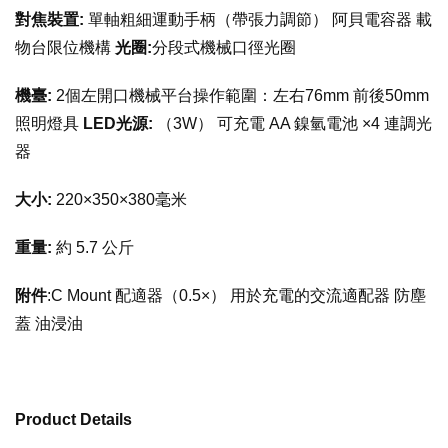
對焦裝置:
單軸粗細運動手柄（帶張力調節） 阿貝電容器 載
物台限位機構
光圈:
分段式機械口徑光圈
機臺:
2個左開口機械平台操作範圍：左右76mm 前後50mm
照明燈具
LED
光源:
（3W） 可充電 AA 鎳氫電池 ×4 連調光
器
大小:
220×350×380毫米
重量:
約 5.7 公斤
附件
:C Mount 配適器（0.5×） 用於充電的交流適配器 防塵
蓋 油浸油
Product Details