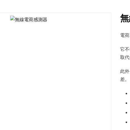
無
電荷
它不
取代
此外
差。