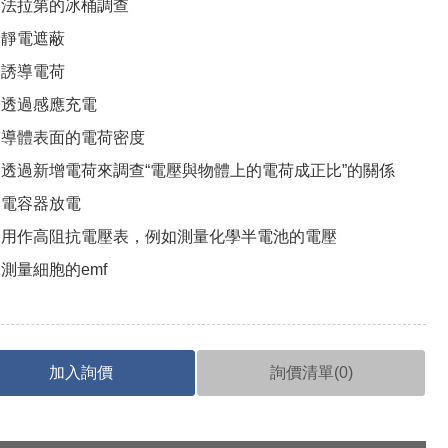
法拉第的冰桶調查
靜電遮蔽
誘導電荷
透過感應充電
導體表面的電荷密度
透過新增電荷來調查“電壓與物體上的電荷成正比”的關係
電容器放電
用作高阻抗電壓表，例如測量化學半電池的電壓
測量細胞的emf
加入詢價
詢價清單(
0
)