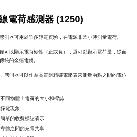
線電荷感測器 (1250)
感測器可用於許多靜電實驗，在電源非常小時測量電荷。
僅可以顯示電荷極性（正或負），還可以顯示電荷量，從而
傳統的金箔電鏡。
，感測器可以作為高電阻精確電壓表來測量兩點之間的電位
不同物體上電荷的大小和標誌
靜電現象
簡單的收費標誌演示
導體之間的充電共享