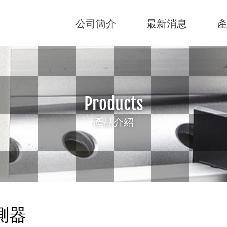
公司簡介
最新消息
Products
產品介紹
測器