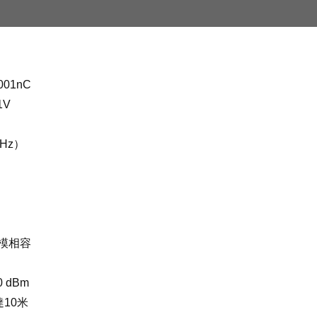
01nC
1V
Hz）
單模相容
 dBm
10米