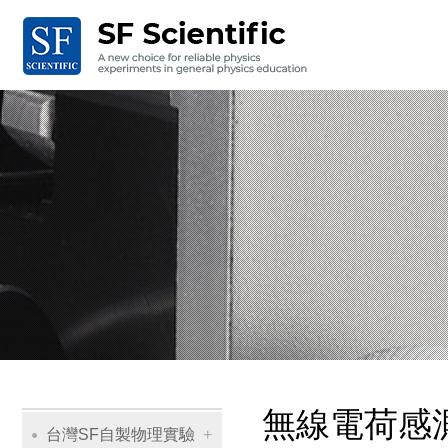
主
導
覽
Navigation
無線電荷感
台灣SF自製物理實驗