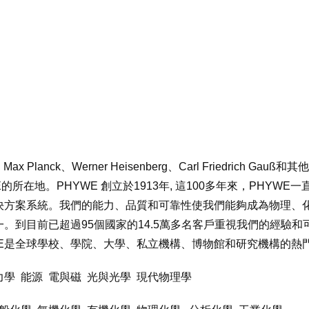
、
Max Planck
、
Werner Heisenberg
、
Carl Friedrich Gauß
和其他
E
的所在地。
PHYWE
創立於
1913
年
,
這
100
多年來，
PHYWE
一
決方案系統。我們的能力、品質和可靠性使我們能夠成為物理、
一。到目前已超過
95
個國家的
14.5
萬多名客戶重視我們的經驗和
E
是全球學校、學院、大學、私立機構、博物館和研究機構的熱
力學
能源
電與磁
光與光學
現代物理學