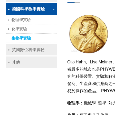
德國科學教學實驗
物理學實驗
化學實驗
生物學實驗
英國數位科學實驗
Otto Hahn
、
Lise Meitner
其他
者最多的城市也是
PHYW
究的科學裝置、實驗和解
發商、生產商和供應商之
易於操作的產品。
PHYW
物理學：
機械學
聲學
熱