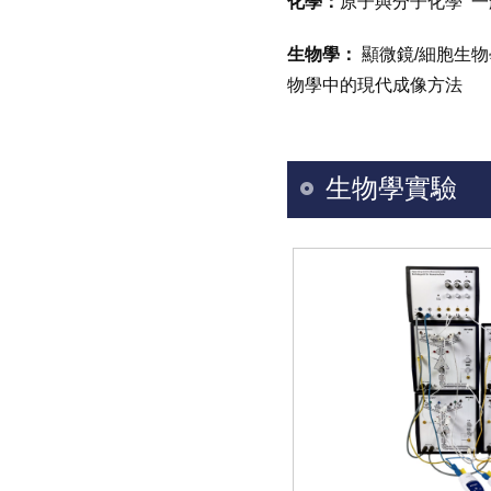
化學：
原子與分子化學
一
生物學：
顯微鏡
/
細胞生物
物學中的現代成像方法
生物學實驗